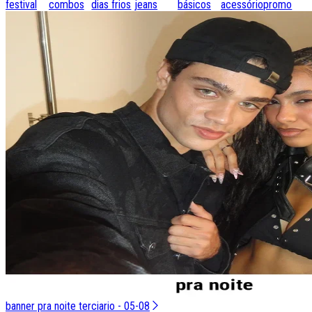
festival
combos
dias frios
jeans
básicos
acessórios
promo
banner pra noite terciario - 05-08