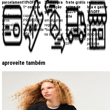
parcelamento
10%OFF na
30 dias pra
frete grátis
retire em
sem juros
1ª compra
devolução
acima de
loja e ganhe
grátis
R$279* no
15%OFF
até 5x sem
cupom:
site
juros
PRIMEIRA10
em algumas
retiradas a
*parcela
*válido no
regiões,
no app acima
partir de 3
mínima de
site acima de
*buscamos
de R$259
horas e
R$40
R$319
na sua casa!
*opção
desconto
expressa pra
para usar na
SP
próxima
compra
aproveite também