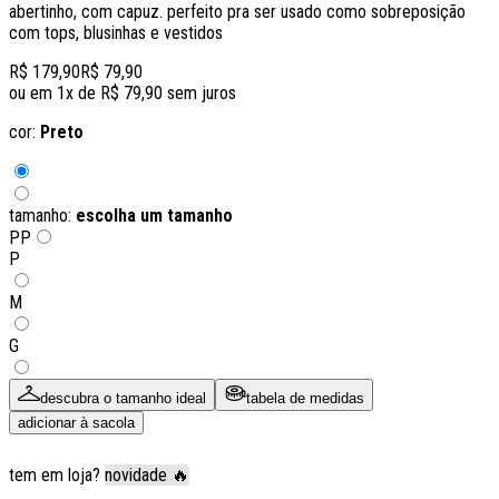
abertinho, com capuz. perfeito pra ser usado como sobreposição
com tops, blusinhas e vestidos
R$ 179,90
R$ 79,90
ou em
1
x de
R$ 79,90
sem juros
cor:
Preto
tamanho:
escolha um tamanho
PP
P
M
G
descubra o tamanho ideal
tabela de medidas
adicionar à sacola
tem em loja?
novidade 🔥