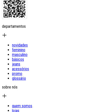
departamentos
novidades
feminino
masculino
básicos
jeans
acessórios
promo
glossário
sobre nós
quem somos
lojas