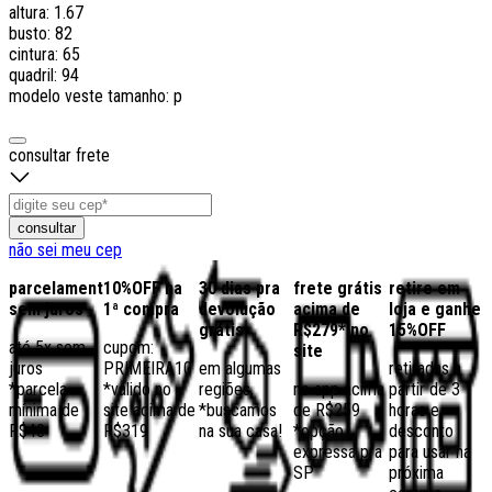
altura: 1.67
busto: 82
cintura: 65
quadril: 94
modelo veste tamanho: p
consultar frete
consultar
não sei meu cep
parcelamento
10%OFF na
30 dias pra
frete grátis
retire em
sem juros
1ª compra
devolução
acima de
loja e ganhe
grátis
R$279* no
15%OFF
até 5x sem
cupom:
site
juros
PRIMEIRA10
em algumas
retiradas a
*parcela
*válido no
regiões,
no app acima
partir de 3
mínima de
site acima de
*buscamos
de R$259
horas e
R$40
R$319
na sua casa!
*opção
desconto
expressa pra
para usar na
SP
próxima