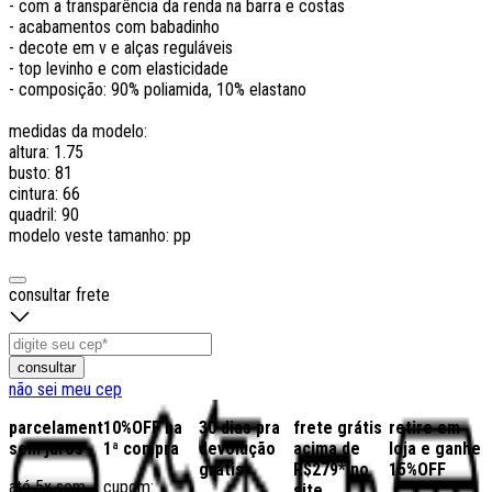
- com a transparência da renda na barra e costas
- acabamentos com babadinho
- decote em v e alças reguláveis
- top levinho e com elasticidade
- composição: 90% poliamida, 10% elastano
medidas da modelo:
altura: 1.75
busto: 81
cintura: 66
quadril: 90
modelo veste tamanho: pp
consultar frete
consultar
não sei meu cep
parcelamento
10%OFF na
30 dias pra
frete grátis
retire em
sem juros
1ª compra
devolução
acima de
loja e ganhe
grátis
R$279* no
15%OFF
até 5x sem
cupom:
site