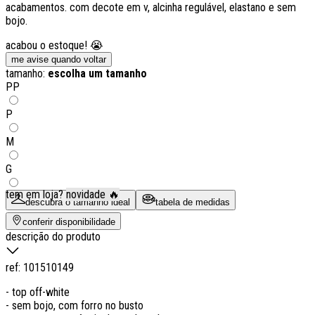
acabamentos. com decote em v, alcinha regulável, elastano e sem
bojo.
acabou o estoque! 😭
me avise quando voltar
tamanho:
escolha um tamanho
PP
P
M
G
tem em loja?
novidade 🔥
descubra o tamanho ideal
tabela de medidas
conferir disponibilidade
descrição do produto
ref:
101510149
- top off-white
- sem bojo, com forro no busto