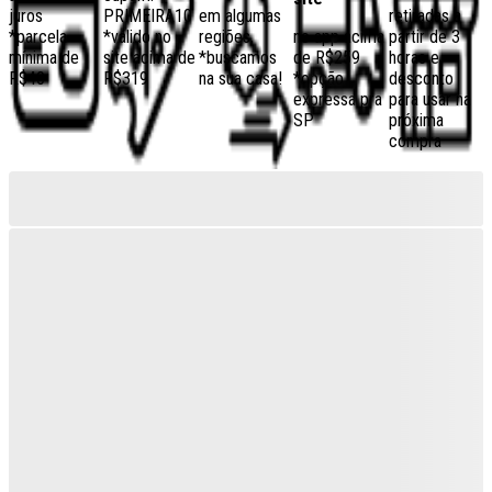
juros
PRIMEIRA10
em algumas
retiradas a
*parcela
*válido no
regiões,
no app acima
partir de 3
mínima de
site acima de
*buscamos
de R$259
horas e
R$40
R$319
na sua casa!
*opção
desconto
expressa pra
para usar na
SP
próxima
compra