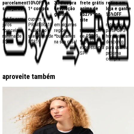
parcelamento
10%OFF na
30 dias pra
frete grátis
retire em
sem juros
1ª compra
devolução
acima de
loja e ganhe
grátis
R$279* no
15%OFF
até 5x sem
cupom:
site
juros
PRIMEIRA10
em algumas
retiradas a
*parcela
*válido no
regiões,
no app acima
partir de 3
mínima de
site acima de
*buscamos
de R$259
horas e
R$40
R$319
na sua casa!
*opção
desconto
expressa pra
para usar na
SP
próxima
compra
aproveite também