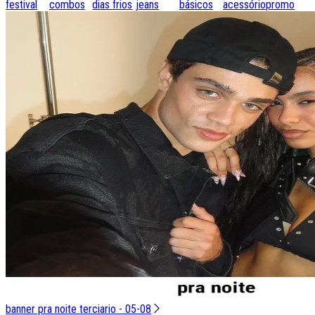
festival
combos
dias frios
jeans
básicos
acessórios
promo
banner pra noite terciario - 05-08