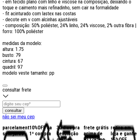
- em tecido plano com linho e viscose na composição, deixando o
toque e caimento mais refinadinho, sem cair na formalidade
- fit acinturado com lastex nas costas
- decote em v com alcinhas ajustáveis
- composição: 50% poliéster, 24% linho, 24% viscose, 2% outra fibra |
forro: 100% poliéster
medidas da modelo:
altura: 1.75
busto: 79
cintura: 67
quadril: 97
modelo veste tamanho: pp
consultar frete
consultar
não sei meu cep
parcelamento
10%OFF na
30 dias pra
frete grátis
retire em
sem juros
1ª compra
devolução
acima de
loja e ganhe
grátis
R$279* no
15%OFF