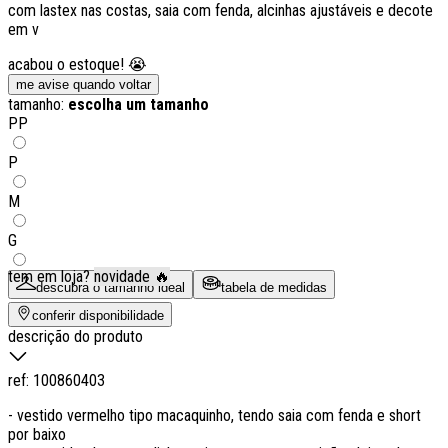
com lastex nas costas, saia com fenda, alcinhas ajustáveis e decote
em v
acabou o estoque! 😭
me avise quando voltar
tamanho:
escolha um tamanho
PP
P
M
G
tem em loja?
novidade 🔥
descubra o tamanho ideal
tabela de medidas
conferir disponibilidade
descrição do produto
ref:
100860403
- vestido vermelho tipo macaquinho, tendo saia com fenda e short
por baixo