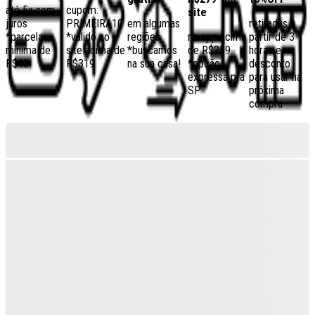
até 5x sem
cupom:
site
juros
PRIMEIRA10
em algumas
retiradas a
*parcela
*válido no
regiões,
no app acima
partir de 3
mínima de
site acima de
*buscamos
de R$259
horas e
R$40
R$319
na sua casa!
*opção
desconto
expressa pra
para usar na
SP
próxima
compra