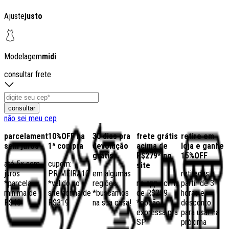
Ajuste
justo
Modelagem
midi
consultar frete
consultar
não sei meu cep
parcelamento
10%OFF na
30 dias pra
frete grátis
retire em
sem juros
1ª compra
devolução
acima de
loja e ganhe
grátis
R$279* no
15%OFF
até 5x sem
cupom:
site
juros
PRIMEIRA10
em algumas
retiradas a
*parcela
*válido no
regiões,
no app acima
partir de 3
mínima de
site acima de
*buscamos
de R$259
horas e
R$40
R$319
na sua casa!
*opção
desconto
expressa pra
para usar na
SP
próxima