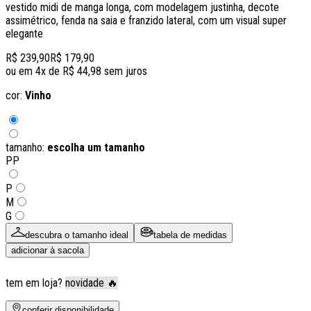
vestido midi de manga longa, com modelagem justinha, decote
assimétrico, fenda na saia e franzido lateral, com um visual super
elegante
R$ 239,90
R$ 179,90
ou em
4
x de
R$ 44,98
sem juros
cor:
Vinho
tamanho:
escolha um tamanho
PP
P
M
G
descubra o tamanho ideal
tabela de medidas
adicionar à sacola
tem em loja?
novidade 🔥
conferir disponibilidade