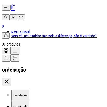
0
página inicial
vem cá, um cintinho faz toda a diferença, não é verdade?
30 produtos
ordenação
novidades
relevância