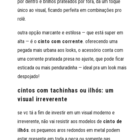
por dentro e brilhos prateados por fora, dá um toque
único ao visual, ficando perfeita em combinações pro
rolê.
outra opção marcante e estilosa — que está super em
alta — é o
cinto com corrente
. oferecendo uma
pegada mais urbana aos looks, o acessório conta com
uma corrente prateada presa no ajuste, que pode ficar
esticada ou mais penduradinha — ideal pra um look mais
despojado!
cintos com tachinhas ou ilhós: um
visual irreverente
se vc tá a fim de investir em um visual moderno e
irreverente, não vai resistir aos modelos de
cinto de
ilhós
. os pequenos aros redondos em metal podem
estar presente em toda a peça ou somente nas