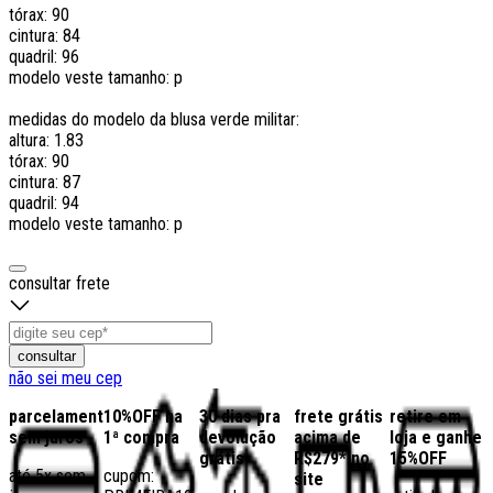
tórax: 90
cintura: 84
quadril: 96
modelo veste tamanho: p
medidas do modelo da blusa verde militar:
altura: 1.83
tórax: 90
cintura: 87
quadril: 94
modelo veste tamanho: p
consultar frete
consultar
não sei meu cep
parcelamento
10%OFF na
30 dias pra
frete grátis
retire em
sem juros
1ª compra
devolução
acima de
loja e ganhe
grátis
R$279* no
15%OFF
até 5x sem
cupom:
site