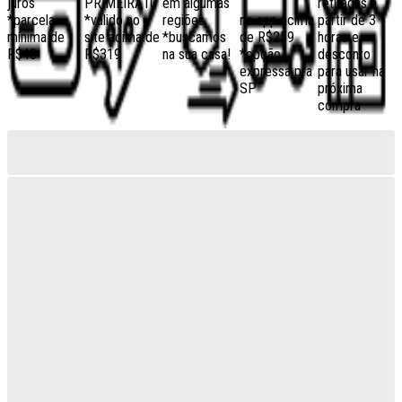
juros
PRIMEIRA10
em algumas
retiradas a
*parcela
*válido no
regiões,
no app acima
partir de 3
mínima de
site acima de
*buscamos
de R$259
horas e
R$40
R$319
na sua casa!
*opção
desconto
expressa pra
para usar na
SP
próxima
compra