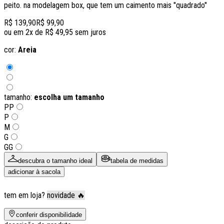
peito. na modelagem box, que tem um caimento mais "quadrado"
R$ 139,90
R$ 99,90
ou em
2
x de
R$ 49,95
sem juros
cor:
Areia
tamanho:
escolha um tamanho
PP
P
M
G
GG
descubra o tamanho ideal
tabela de medidas
adicionar à sacola
tem em loja?
novidade 🔥
conferir disponibilidade