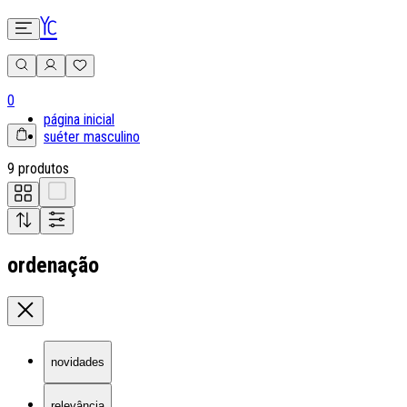
0
página inicial
suéter masculino
9 produtos
ordenação
novidades
relevância