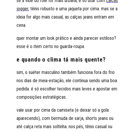
se a vibe do rolê for mais urbana, é só usar com
calças
jogger
, tênis robusto e uma jaqueta por cima. mas se a
ideia for algo mais casual, as calças jeans entram em
cena.
quer montar um look prático e ainda parecer estiloso?
esse é o item certo no guarda-roupa.
e quando o clima tá mais quente?
sim, o suéter masculino também funciona fora do frio.
nos dias de meia-estação, ele continua sendo uma boa
pedida. é só escolher tecidos mais leves e apostar em
composições estratégicas.
vale usar por cima da camiseta (e deixar só a gola
aparecendo), com bermuda de sarja, shorts jeans ou
até calça reta mais soltinha. nos pés, tênis casual ou