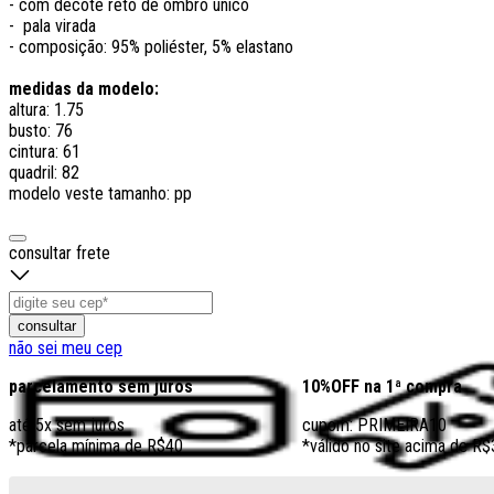
- com decote reto de ombro único
- pala virada
- composição: 95% poliéster, 5% elastano
medidas da modelo:
altura: 1.75
busto: 76
cintura: 61
quadril: 82
modelo veste tamanho: pp
consultar frete
consultar
não sei meu cep
parcelamento sem juros
10%OFF na 1ª compra
até 5x sem juros
cupom: PRIMEIRA10
*parcela mínima de R$40
*válido no site acima de R