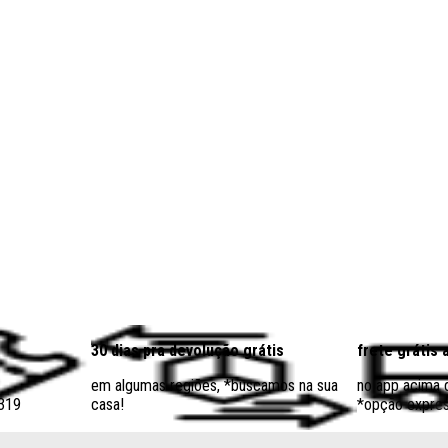
30 dias pra devolução grátis
frete grátis 
em algumas regiões, *buscamos na sua
no app acima
$319
casa!
*opção expres