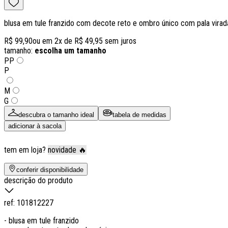
blusa em tule franzido com decote reto e ombro único com pala virad
R$ 99,90
ou em
2
x de
R$ 49,95
sem juros
tamanho:
escolha um tamanho
PP
P
M
G
descubra o tamanho ideal
tabela de medidas
adicionar à sacola
tem em loja?
novidade 🔥
conferir disponibilidade
descrição do produto
ref:
101812227
- blusa em tule franzido