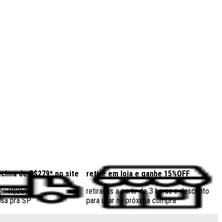
acima de R$279* no site
retire em loja e ganhe 15%OFF
 de R$259
retiradas a partir de 3 horas e desconto
sa pra SP
para usar na próxima compra