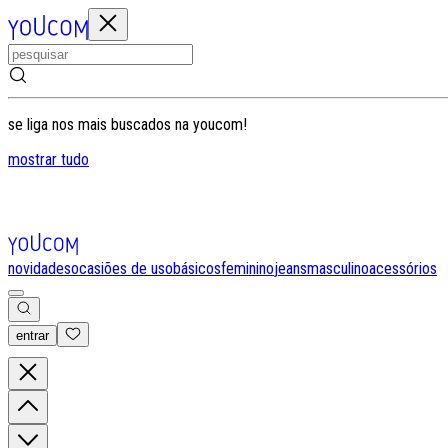
se liga nos mais buscados na youcom!
mostrar tudo
novidades
ocasiões de uso
básicos
feminino
jeans
masculino
acessórios
entrar
0