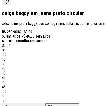
calça baggy em jeans preto circular
calça jeans preta baggy, que começa mais solta nas pernas e vai se ajus
R$ 239,90
R$ 139,90
ou em
3
x de
R$ 46,63
sem juros
tamanho:
escolha um tamanho
36
38
40
42
44
46
48