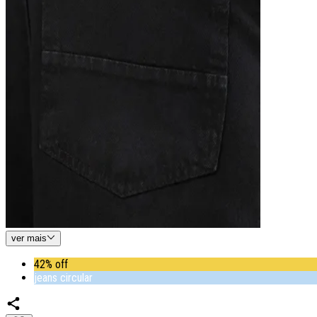
ver
mais
42% off
jeans circular