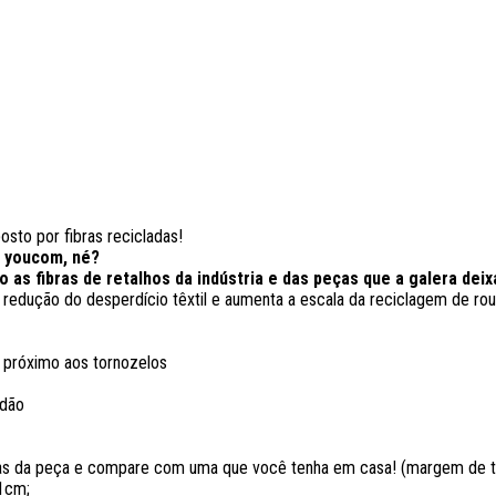
osto por fibras recicladas!
da youcom, né?
 as fibras de retalhos da indústria e das peças que a galera deix
a redução do desperdício têxtil e aumenta a escala da reciclagem de rou
 próximo aos tornozelos
odão
as da peça e compare com uma que você tenha em casa! (margem de to
71cm;