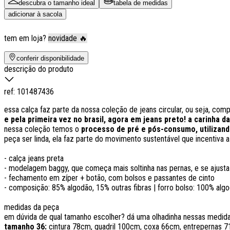
descubra o tamanho ideal
tabela de medidas
adicionar à sacola
tem em loja?
novidade 🔥
conferir disponibilidade
descrição do produto
ref:
101487436
essa calça faz parte da nossa coleção de jeans circular, ou seja, comp
e pela primeira vez no brasil, agora em jeans preto! a carinha 
nessa coleção temos o
processo de pré e pós-consumo, utilizando
peça ser linda, ela faz parte do movimento sustentável que incentiva 
- calça jeans preta
- modelagem baggy, que começa mais soltinha nas pernas, e se ajusta
- fechamento em zíper + botão, com bolsos e passantes de cinto
- composição: 85% algodão, 15% outras fibras | forro bolso: 100% alg
medidas da peça
em dúvida de qual tamanho escolher? dá uma olhadinha nessas medid
tamanho 36:
cintura 78cm, quadril 100cm, coxa 66cm, entrepernas 