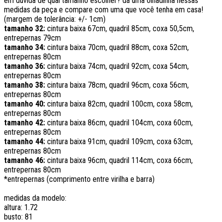
em dúvida de qual tamanho escolher? dá uma olhadinha nessas
medidas da peça e compare com uma que você tenha em casa!
(margem de tolerância: +/- 1cm)
tamanho 32:
cintura baixa 67cm, quadril 85cm, coxa 50,5cm,
entrepernas 79cm
tamanho 34:
cintura baixa 70cm, quadril 88cm, coxa 52cm,
entrepernas 80cm
tamanho 36:
cintura baixa 74cm, quadril 92cm, coxa 54cm,
entrepernas 80cm
tamanho 38:
cintura baixa 78cm, quadril 96cm, coxa 56cm,
entrepernas 80cm
tamanho 40:
cintura baixa 82cm, quadril 100cm, coxa 58cm,
entrepernas 80cm
tamanho 42:
cintura baixa 86cm, quadril 104cm, coxa 60cm,
entrepernas 80cm
tamanho 44:
cintura baixa 91cm, quadril 109cm, coxa 63cm,
entrepernas 80cm
tamanho 46:
cintura baixa 96cm, quadril 114cm, coxa 66cm,
entrepernas 80cm
*entrepernas (comprimento entre virilha e barra)
medidas da modelo:
altura: 1.72
busto: 81