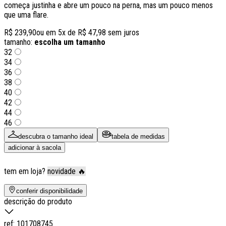
começa justinha e abre um pouco na perna, mas um pouco menos
que uma flare.
R$ 239,90
ou em
5
x de
R$ 47,98
sem juros
tamanho:
escolha um tamanho
32
34
36
38
40
42
44
46
descubra o tamanho ideal
tabela de medidas
adicionar à sacola
tem em loja?
novidade 🔥
conferir disponibilidade
descrição do produto
ref:
101708745