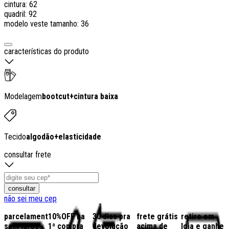
cintura: 62
quadril: 92
modelo veste tamanho: 36
características do produto
Modelagem
bootcut
+
cintura baixa
Tecido
algodão
+
elasticidade
consultar frete
consultar
não sei meu cep
parcelamento
10%OFF na
30 dias pra
frete grátis
retire em
sem juros
1ª compra
devolução
acima de
loja e ganhe