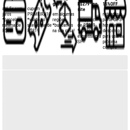
grátis
R$279* no
15%OFF
até 5x sem
cupom:
site
juros
PRIMEIRA10
em algumas
retiradas a
*parcela
*válido no
regiões,
no app acima
partir de 3
mínima de
site acima de
*buscamos
de R$259
horas e
R$40
R$319
na sua casa!
*opção
desconto
expressa pra
para usar na
SP
próxima
compra