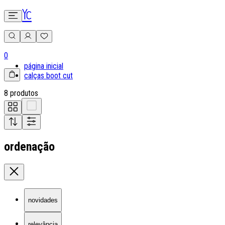
0
página inicial
calças boot cut
8 produtos
ordenação
novidades
relevância