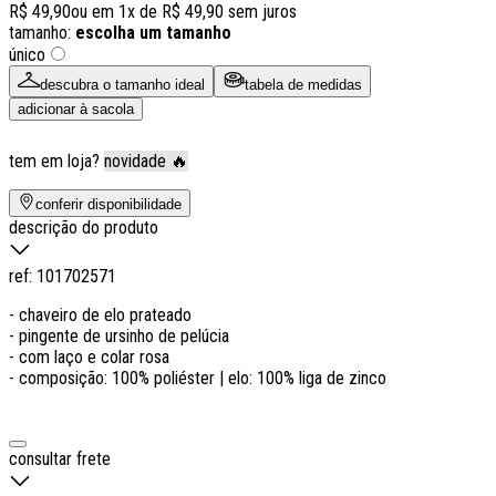
R$ 49,90
ou em
1
x de
R$ 49,90
sem juros
tamanho:
escolha um tamanho
único
descubra o tamanho ideal
tabela de medidas
adicionar à sacola
tem em loja?
novidade 🔥
conferir disponibilidade
descrição do produto
ref:
101702571
- chaveiro de elo prateado
- pingente de ursinho de pelúcia
- com laço e colar rosa
- composição: 100% poliéster | elo: 100% liga de zinco
consultar frete