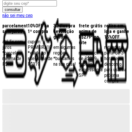
consultar
não sei meu cep
parcelamento
10%OFF na
30 dias pra
frete grátis
retire em
sem juros
1ª compra
devolução
acima de
loja e ganhe
grátis
R$279* no
15%OFF
até 5x sem
cupom:
site
juros
PRIMEIRA10
em algumas
retiradas a
*parcela
*válido no
regiões,
no app acima
partir de 3
mínima de
site acima de
*buscamos
de R$259
horas e
R$40
R$319
na sua casa!
*opção
desconto
expressa pra
para usar na
SP
próxima
compra