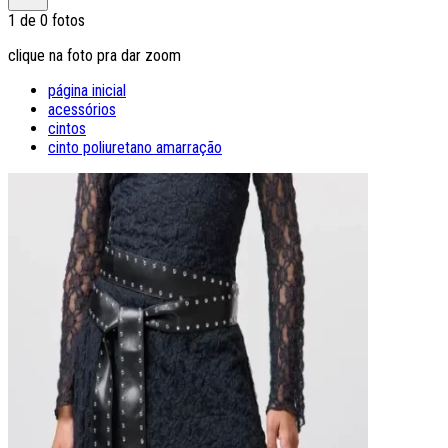
1
de
0
fotos
clique na foto pra dar zoom
página inicial
acessórios
cintos
cinto poliuretano amarração