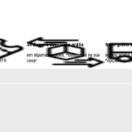
30 dias pra devolução grátis
frete grátis 
em algumas regiões, *buscamos na sua
no app acima
$319
casa!
*opção expres