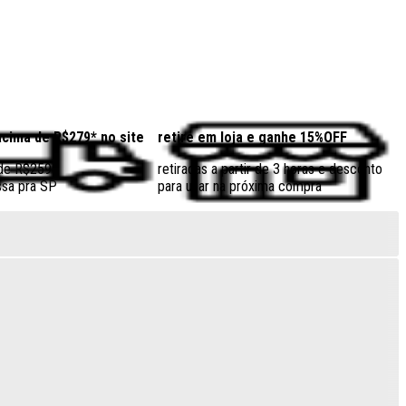
acima de R$279* no site
retire em loja e ganhe 15%OFF
 de R$259
retiradas a partir de 3 horas e desconto
sa pra SP
para usar na próxima compra