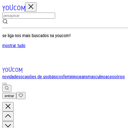
se liga nos mais buscados na youcom!
mostrar tudo
novidades
ocasiões de uso
básicos
feminino
jeans
masculino
acessórios
entrar
0