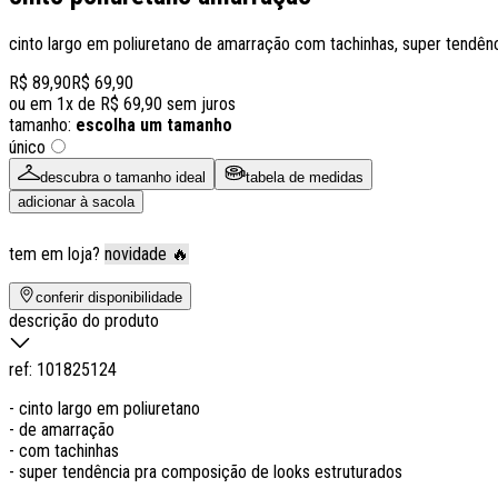
cinto largo em poliuretano de amarração com tachinhas, super tendên
R$ 89,90
R$ 69,90
ou em
1
x de
R$ 69,90
sem juros
tamanho:
escolha um tamanho
único
descubra o tamanho ideal
tabela de medidas
adicionar à sacola
tem em loja?
novidade 🔥
conferir disponibilidade
descrição do produto
ref:
101825124
- cinto largo em poliuretano
- de amarração
- com tachinhas
- super tendência pra composição de looks estruturados