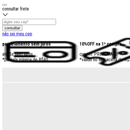
consultar frete
consultar
não sei meu cep
parcelamento sem juros
10%OFF na 1ª compra
até 5x sem juros
cupom: PRIMEIRA10
*parcela mínima de R$40
*válido no site acima de R