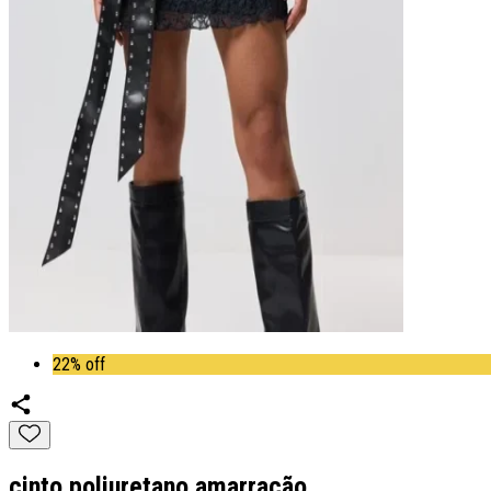
22% off
cinto poliuretano amarração