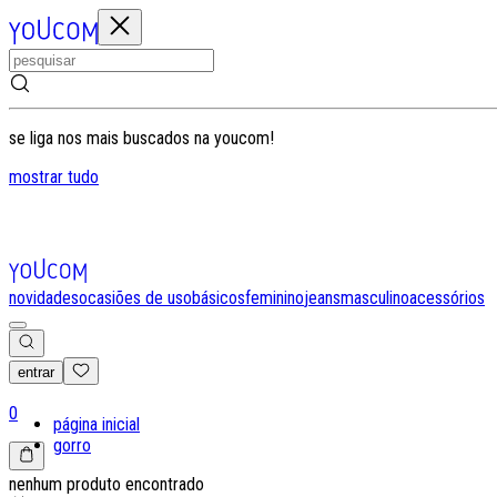
se liga nos mais buscados na youcom!
mostrar tudo
novidades
ocasiões de uso
básicos
feminino
jeans
masculino
acessórios
entrar
0
página inicial
gorro
nenhum produto encontrado