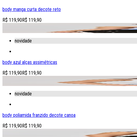
body manga curta decote reto
R$ 119,90
R$ 119,90
adicionar produto à sacola
novidade
body azul alças assimétricas
R$ 119,90
R$ 119,90
adicionar produto à sacola
novidade
body poliamida franzido decote canoa
R$ 119,90
R$ 119,90
adicionar produto à sacola