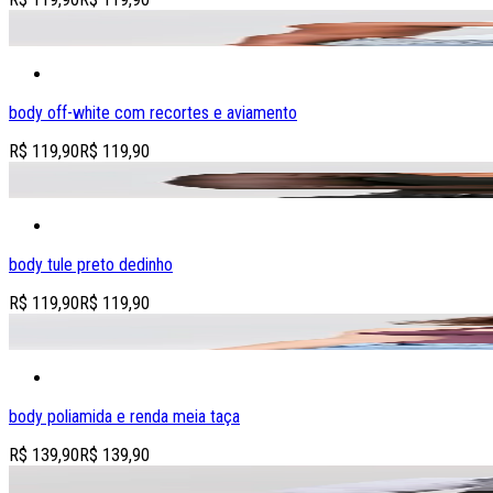
adicionar produto à sacola
body off-white com recortes e aviamento
R$ 119,90
R$ 119,90
adicionar produto à sacola
body tule preto dedinho
R$ 119,90
R$ 119,90
adicionar produto à sacola
body poliamida e renda meia taça
R$ 139,90
R$ 139,90
adicionar produto à sacola