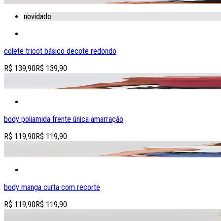
novidade
colete tricot básico decote redondo
R$ 139,90
R$ 139,90
adicionar produto à sacola
body poliamida frente única amarração
R$ 119,90
R$ 119,90
adicionar produto à sacola
body manga curta com recorte
R$ 119,90
R$ 119,90
adicionar produto à sacola