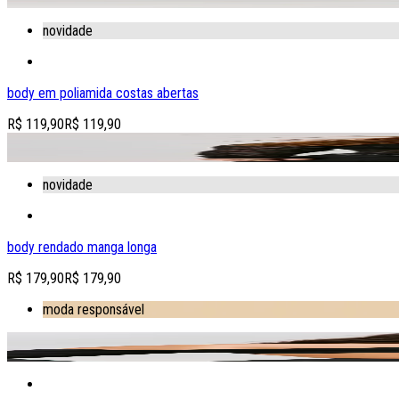
novidade
body em poliamida costas abertas
R$ 119,90
R$ 119,90
adicionar produto à sacola
novidade
body rendado manga longa
R$ 179,90
R$ 179,90
moda responsável
adicionar produto à sacola