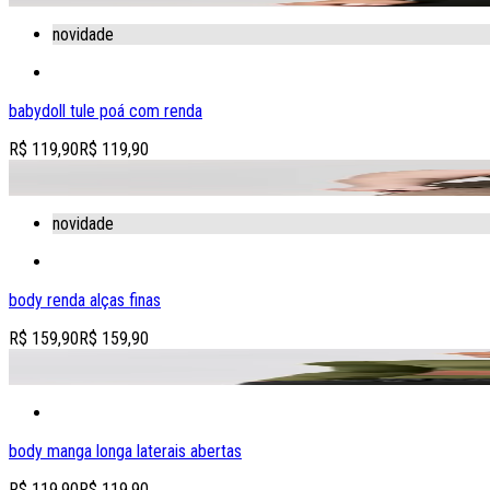
novidade
babydoll tule poá com renda
R$ 119,90
R$ 119,90
adicionar produto à sacola
novidade
body renda alças finas
R$ 159,90
R$ 159,90
adicionar produto à sacola
body manga longa laterais abertas
R$ 119,90
R$ 119,90