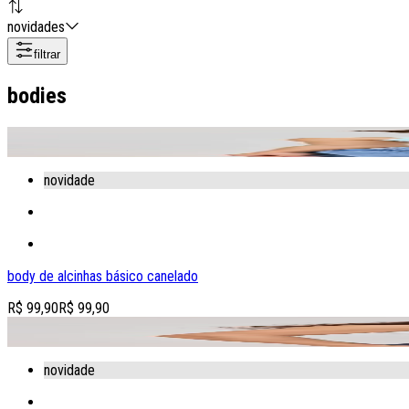
novidades
filtrar
bodies
adicionar produto à sacola
novidade
body de alcinhas básico canelado
R$ 99,90
R$ 99,90
adicionar produto à sacola
novidade