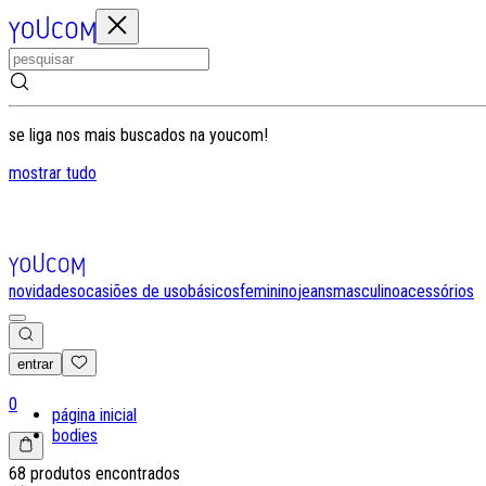
se liga nos mais buscados na youcom!
mostrar tudo
novidades
ocasiões de uso
básicos
feminino
jeans
masculino
acessórios
entrar
0
página inicial
bodies
68 produtos encontrados