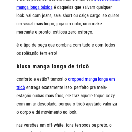
manga longa básica
é daquelas que salvam qualquer
look. vai com jeans, saia, short ou calça cargo. se quiser
um visual mais limpo, joga um colar, uma make
marcante e pronto: estilosa zero esforço.
é o tipo de peça que combina com tudo e com todos
os rolês,não tem erro!
blusa manga longa de tricô
conforto e estilo? temos! o
cropped manga longa em
tricô
entrega exatamente isso. perfeito pra meia-
estação oudias mais frios, ele traz aquele toque cozy
com um ar descolado, porque o tricô ajustado valoriza
o corpo e dá movimento ao look.
nas versões em off-white, tons terrosos ou preto, o