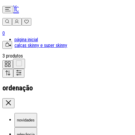
0
página inicial
calças skinny e super skinny
3 produtos
ordenação
novidades
relevância