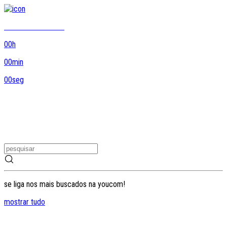
8DO8 termina em...
00
h
00
min
00
seg
se liga nos mais buscados na youcom!
mostrar tudo