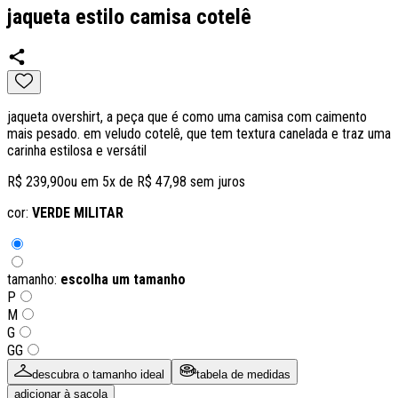
jaqueta estilo camisa cotelê
jaqueta overshirt, a peça que é como uma camisa com caimento
mais pesado. em veludo cotelê, que tem textura canelada e traz uma
carinha estilosa e versátil
R$ 239,90
ou em
5
x de
R$ 47,98
sem juros
cor:
VERDE MILITAR
tamanho:
escolha um tamanho
P
M
G
GG
descubra o tamanho ideal
tabela de medidas
adicionar à sacola