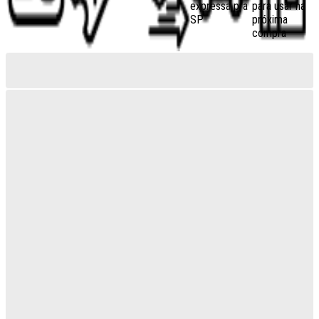
expressa pra
para usar na
SP
próxima
compra