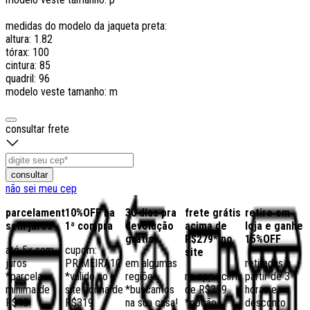
medidas do modelo da jaqueta preta:
altura: 1.82
tórax: 100
cintura: 85
quadril: 96
modelo veste tamanho: m
consultar frete
consultar
não sei meu cep
parcelamento
10%OFF na
30 dias pra
frete grátis
retire em
sem juros
1ª compra
devolução
acima de
loja e ganhe
grátis
R$279* no
15%OFF
até 5x sem
cupom:
site
juros
PRIMEIRA10
em algumas
retiradas a
*parcela
*válido no
regiões,
no app acima
partir de 3
mínima de
site acima de
*buscamos
de R$259
horas e
R$40
R$319
na sua casa!
*opção
desconto