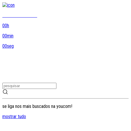
8DO8 termina em...
00
h
00
min
00
seg
se liga nos mais buscados na youcom!
mostrar tudo