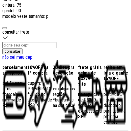
cintura: 75
quadril: 90
modelo veste tamanho: p
consultar frete
consultar
não sei meu cep
parcelamento
10%OFF na
30 dias pra
frete grátis
retire em
sem juros
1ª compra
devolução
acima de
loja e ganhe
grátis
R$279* no
15%OFF
até 5x sem
cupom:
site
juros
PRIMEIRA10
em algumas
retiradas a
*parcela
*válido no
regiões,
no app acima
partir de 3
mínima de
site acima de
*buscamos
de R$259
horas e
R$40
R$319
na sua casa!
*opção
desconto
expressa pra
para usar na
SP
próxima
compra