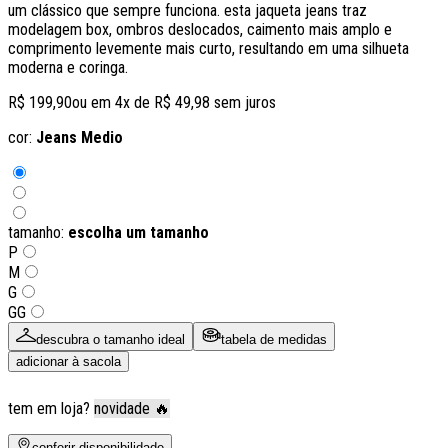
um clássico que sempre funciona. esta jaqueta jeans traz
modelagem box, ombros deslocados, caimento mais amplo e
comprimento levemente mais curto, resultando em uma silhueta
moderna e coringa.
R$ 199,90
ou em
4
x de
R$ 49,98
sem juros
cor:
Jeans Medio
tamanho:
escolha um tamanho
P
M
G
GG
descubra o tamanho ideal
tabela de medidas
adicionar à sacola
tem em loja?
novidade 🔥
conferir disponibilidade