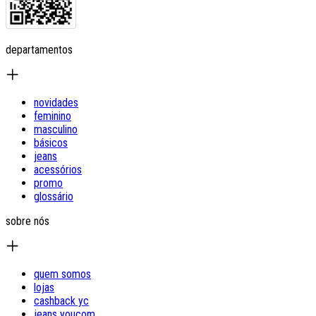
departamentos
novidades
feminino
masculino
básicos
jeans
acessórios
promo
glossário
sobre nós
quem somos
lojas
cashback yc
jeans youcom