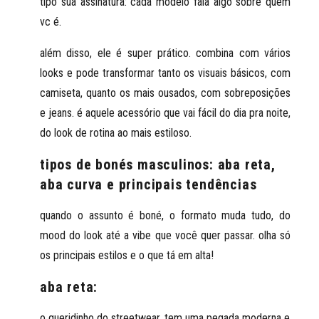
tipo sua assinatura: cada modelo fala algo sobre quem
vc é.
além disso, ele é super prático. combina com vários
looks e pode transformar tanto os visuais básicos, com
camiseta, quanto os mais ousados, com sobreposições
e jeans. é aquele acessório que vai fácil do dia pra noite,
do look de rotina ao mais estiloso.
tipos de bonés masculinos: aba reta,
aba curva e principais tendências
quando o assunto é boné, o formato muda tudo, do
mood do look até a vibe que você quer passar. olha só
os principais estilos e o que tá em alta!
aba reta:
o
queridinho do streetwear
. tem uma pegada moderna e