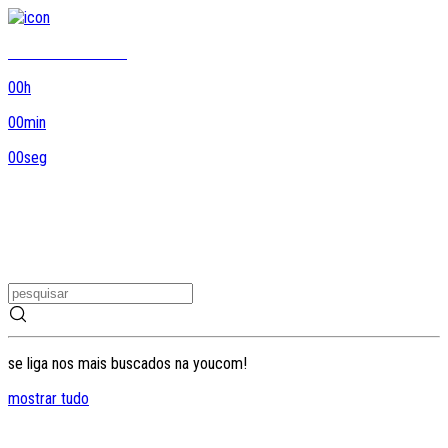
8DO8 termina em...
00
h
00
min
00
seg
se liga nos mais buscados na youcom!
mostrar tudo