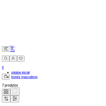
0
página inicial
bonés masculinos
7 produtos