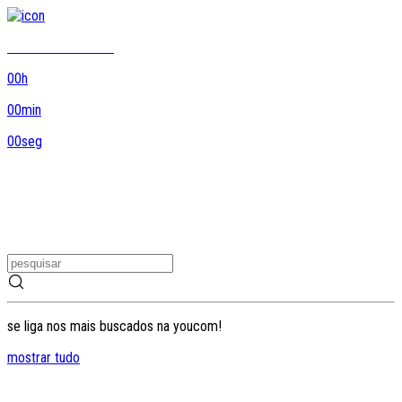
8DO8 termina em...
00
h
00
min
00
seg
se liga nos mais buscados na youcom!
mostrar tudo