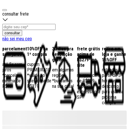
consultar frete
consultar
não sei meu cep
parcelamento
10%OFF na
30 dias pra
frete grátis
retire em
sem juros
1ª compra
devolução
acima de
loja e ganhe
grátis
R$279* no
15%OFF
até 5x sem
cupom:
site
juros
PRIMEIRA10
em algumas
retiradas a
*parcela
*válido no
regiões,
no app acima
partir de 3
mínima de
site acima de
*buscamos
de R$259
horas e
R$40
R$319
na sua casa!
*opção
desconto
expressa pra
para usar na
SP
próxima
compra