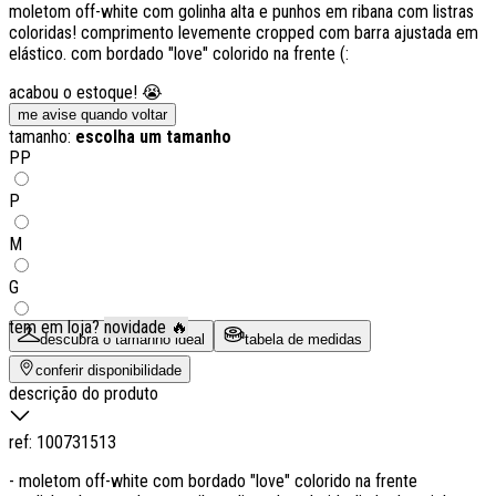
moletom off-white com golinha alta e punhos em ribana com listras
coloridas! comprimento levemente cropped com barra ajustada em
elástico. com bordado "love" colorido na frente (:
acabou o estoque! 😭
me avise quando voltar
tamanho:
escolha um tamanho
PP
P
M
G
tem em loja?
novidade 🔥
descubra o tamanho ideal
tabela de medidas
conferir disponibilidade
descrição do produto
ref:
100731513
- moletom off-white com bordado "love" colorido na frente