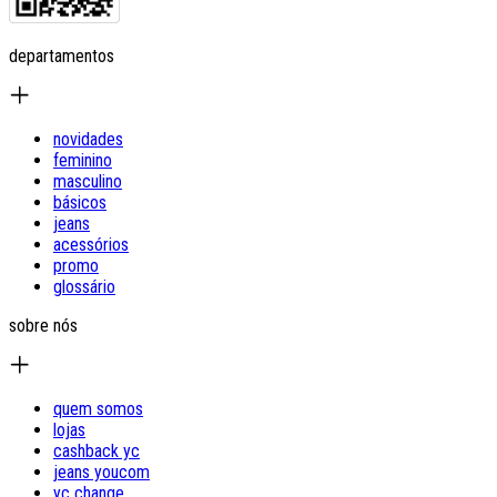
departamentos
novidades
feminino
masculino
básicos
jeans
acessórios
promo
glossário
sobre nós
quem somos
lojas
cashback yc
jeans youcom
yc change