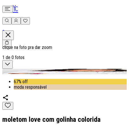
0
clique na foto pra dar zoom
1
de
0
fotos
67% off
moda responsável
moletom love com golinha colorida