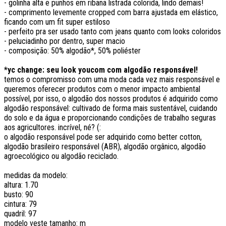
- golinha alta e punhos em ribana listrada colorida, lindo demais!
- comprimento levemente cropped com barra ajustada em elástico,
ficando com um fit super estiloso
- perfeito pra ser usado tanto com jeans quanto com looks coloridos
- peluciadinho por dentro, super macio
- composição: 50% algodão*, 50% poliéster
*yc change: seu look youcom com algodão responsável!
temos o compromisso com uma moda cada vez mais responsável e
queremos oferecer produtos com o menor impacto ambiental
possível, por isso, o algodão dos nossos produtos é adquirido como
algodão responsável: cultivado de forma mais sustentável, cuidando
do solo e da água e proporcionando condições de trabalho seguras
aos agricultores. incrível, né? (:
o algodão responsável pode ser adquirido como better cotton,
algodão brasileiro responsável (ABR), algodão orgânico, algodão
agroecológico ou algodão reciclado.
medidas da modelo:
altura: 1.70
busto: 90
cintura: 79
quadril: 97
modelo veste tamanho: m