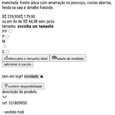
manchada. frente única com amarração no pescoço, costas abertas,
fenda na saia e detalhe franzido.
R$ 239,90
R$ 179,90
ou em
4
x de
R$ 44,98
sem juros
tamanho:
escolha um tamanho
PP
P
M
G
descubra o tamanho ideal
tabela de medidas
adicionar à sacola
tem em loja?
novidade 🔥
conferir disponibilidade
descrição do produto
ref:
101809950
- vestido midi