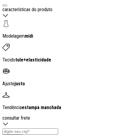
características do produto
Modelagem
midi
Tecido
tule
+
elasticidade
Ajuste
justo
Tendência
estampa manchada
consultar frete