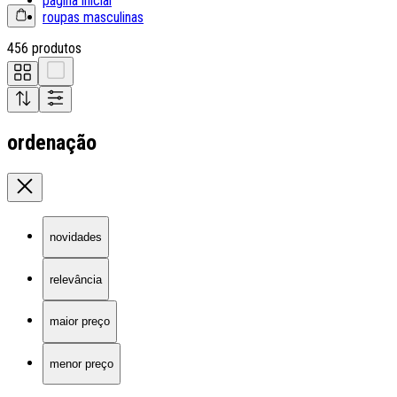
página inicial
roupas masculinas
456 produtos
ordenação
novidades
relevância
maior preço
menor preço